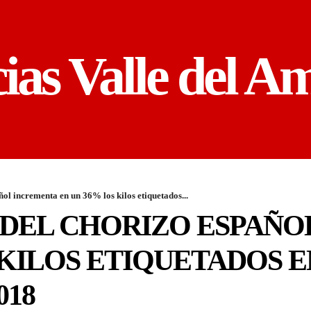
cias Valle del A
ol incrementa en un 36% los kilos etiquetados...
 DEL CHORIZO ESPAÑO
 KILOS ETIQUETADOS E
018