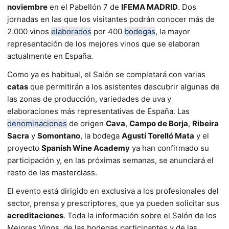
noviembre
en el Pabellón 7 de
IFEMA MADRID
. Dos
jornadas en las que los visitantes podrán conocer más de
2.000 vinos
elaborados
por 400
bodegas
, la mayor
representación de los mejores vinos que se elaboran
actualmente en España.
Como ya es habitual, el Salón se completará con varias
catas
que permitirán a los asistentes descubrir algunas de
las zonas de producción, variedades de uva y
elaboraciones más representativas de España. Las
denominaciones
de origen
Cava
,
Campo de Borja
,
Ribeira
Sacra
y
Somontano
, la bodega
Agustí Torelló Mata
y el
proyecto
Spanish Wine Academy
ya han confirmado su
participación y, en las próximas semanas, se anunciará el
resto de las masterclass.
El evento está dirigido en exclusiva a los profesionales del
sector, prensa y prescriptores, que ya pueden solicitar sus
acreditaciones
. Toda la información sobre el Salón de los
Mejores Vinos, de las bodegas participantes y de las