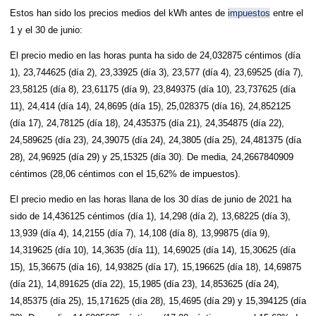
Estos han sido los precios medios del kWh antes de
impuestos
entre el
1 y el 30 de junio:
El precio medio en las horas punta ha sido de 24,032875 céntimos (día
1), 23,744625 (día 2), 23,33925 (día 3), 23,577 (día 4), 23,69525 (día 7),
23,58125 (día 8), 23,61175 (día 9), 23,849375 (día 10), 23,737625 (día
11), 24,414 (día 14), 24,8695 (día 15), 25,028375 (día 16), 24,852125
(día 17), 24,78125 (día 18), 24,435375 (día 21), 24,354875 (día 22),
24,589625 (día 23), 24,39075 (día 24), 24,3805 (día 25), 24,481375 (día
28), 24,96925 (día 29) y 25,15325 (día 30). De media, 24,2667840909
céntimos (28,06 céntimos con el 15,62% de impuestos).
El precio medio en las horas llana de los 30 días de junio de 2021 ha
sido de 14,436125 céntimos (día 1), 14,298 (día 2), 13,68225 (día 3),
13,939 (día 4), 14,2155 (día 7), 14,108 (día 8), 13,99875 (día 9),
14,319625 (día 10), 14,3635 (día 11), 14,69025 (día 14), 15,30625 (día
15), 15,36675 (día 16), 14,93825 (día 17), 15,196625 (día 18), 14,69875
(día 21), 14,891625 (día 22), 15,1985 (día 23), 14,853625 (día 24),
14,85375 (día 25), 15,171625 (día 28), 15,4695 (día 29) y 15,394125 (día