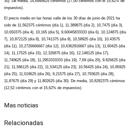
30). De media, 14,6995625 céntimos (17,00 céntimos con el 15,62% de
impuestos).
El precio medio en las horas valle de los 30 días de junio de 2021 ha
sido de 11,562375 céntimos (día 1), 11,389875 (día 2), 10,7475 (día 3),
10,650375 (día 4), 10,165 (día 5), 9,60045833333 (día 6), 10,124875 (día
7), 10,872125 (día 8), 10,741375 (día 9), 10,58925 (día 10), 10,43575
(día 11), 10,2726666667 (día 12), 10,6362916667 (día 13), 11,60425 (día
14), 11,17525 (día 15), 12,326875 (día 16), 12,148125 (día 17),
11,740625 (día 18), 11,2953333333 (día 19), 7,69 (día 20), 9,826625 (día
21), 11,586125 (día 22), 11,534125 (día 23), 10,56425 (día 24), 10,85925
(día 25), 11,019625 (día 26), 9,21575 (día 27), 10,793625 (día 28),
11,87675 (día 29) y 11,802625 (día 30). De media, 10,8282375 céntimos
(12,52 céntimos con el 15,62% de impuestos).
Mas noticias
Relacionadas