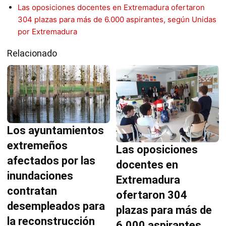
Las oposiciones docentes en Extremadura ofertaron
304 plazas para más de 6.000 aspirantes, según Unidas
por Extremadura
Relacionado
Los ayuntamientos
extremeños
Las oposiciones
afectados por las
docentes en
inundaciones
Extremadura
contratan
ofertaron 304
desempleados para
plazas para más de
la reconstrucción
6.000 aspirantes,