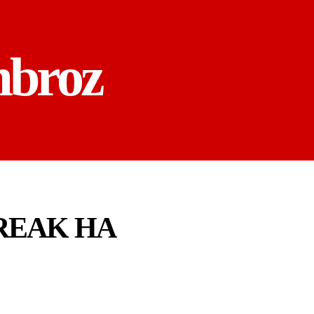
mbroz
REAK HA