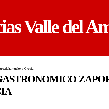
cias Valle del A
reak ha vuelto a Grecia
GASTRONOMICO ZAPO
IA