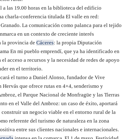
l a las 19.00 horas en la biblioteca del edificio
charla-conferencia titulada El valle en red:
s Granado. La comunicación como palanca para el tejido
enmarca en un contexto de creciente interés
n la provincia de
Cáceres
: la propia Diputación
rama En mi pueblo emprendí, que ya ha identificado en
n el acceso a recursos y la necesidad de redes de apoyo
er en el territorio.
 tocará el turno a Daniel Alonso, fundador de Vive
 Hervás que ofrece rutas en 4×4, senderismo y
 Ambroz, el Parque Nacional de Monfragüe y las Tierras
to en el Valle del Ambroz: un caso de éxito, aportará
 construir un negocio viable en el entorno rural de la
o referente del turismo de naturaleza en la zona
sitiva entre sus clientes nacionales e internacionales.
ornada
intensa en la comarca. El 1 de mayo, Festividad