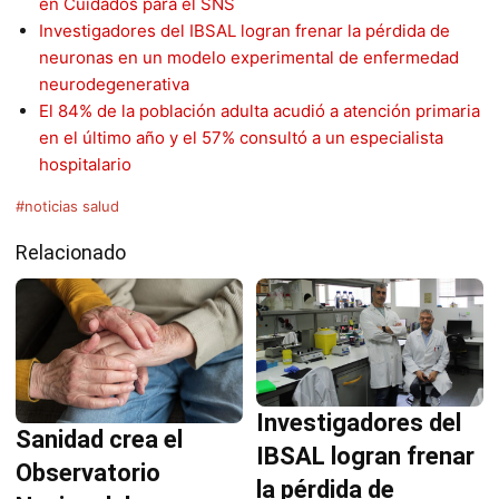
en Cuidados para el SNS
Investigadores del IBSAL logran frenar la pérdida de
neuronas en un modelo experimental de enfermedad
neurodegenerativa
El 84% de la población adulta acudió a atención primaria
en el último año y el 57% consultó a un especialista
hospitalario
#noticias salud
Relacionado
Investigadores del
Sanidad crea el
IBSAL logran frenar
Observatorio
la pérdida de