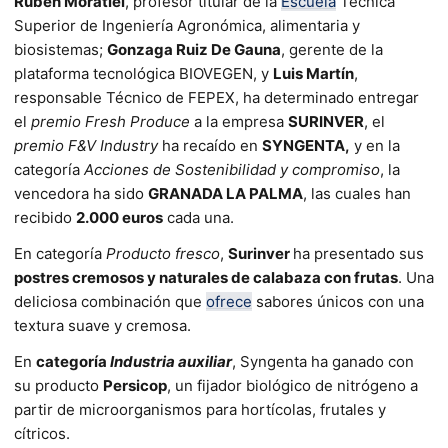
Rubén Moratiel
, profesor titular de la
Escuela
Técnica
Superior de Ingeniería Agronómica, alimentaria y
biosistemas;
Gonzaga Ruiz De Gauna
, gerente de la
plataforma tecnológica BIOVEGEN, y
Luis Martín
,
responsable Técnico de FEPEX, ha determinado entregar
el
premio Fresh Produce
a la empresa
SURINVER
, el
premio
F&V Industry
ha recaído en
SYNGENTA
,
y en la
categoría
Acciones de Sostenibilidad y compromiso
, la
vencedora ha sido
GRANADA LA PALMA
, las cuales han
recibido
2.000 euros
cada una.
En categoría
Producto fresco
,
Surinver
ha presentado sus
postres cremosos y naturales de calabaza con frutas
. Una
deliciosa combinación que
ofrece
sabores únicos con una
textura suave y cremosa.
En
categoría
Industria auxiliar
, Syngenta ha ganado con
su producto
Persicop
, un fijador biológico de nitrógeno a
partir de microorganismos para hortícolas, frutales y
cítricos.