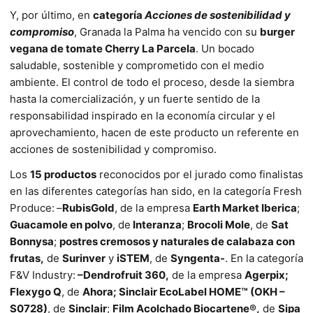
Y, por último, en
categoría
Acciones de sostenibilidad y
compromiso
, Granada la Palma ha vencido con su
burger
vegana de tomate Cherry La Parcela
. Un bocado
saludable, sostenible y comprometido con el medio
ambiente. El control de todo el proceso, desde la siembra
hasta la comercialización, y un fuerte sentido de la
responsabilidad inspirado en la economía circular y el
aprovechamiento, hacen de este producto un referente en
acciones de sostenibilidad y compromiso.
Los
15 productos
reconocidos por el jurado como finalistas
en las diferentes categorías han sido, en la categoría Fresh
Produce:
–
RubisGold
, de la empresa
Earth Market Iberica
;
Guacamole en polvo
, de
Interanza
;
Brocoli Mole
, de
Sat
Bonnysa
;
postres cremosos y naturales de calabaza con
frutas,
de
Surinver
y
iSTEM
, de
Syngenta-
. En la categoría
F&V Industry:
–
Dendrofruit 360,
de la empresa
Agerpix;
Flexygo Q
, de
Ahora;
Sinclair EcoLabel HOME™ (OKH –
S0728)
, de
Sinclair
;
Film Acolchado Biocartene®,
de
Sipa