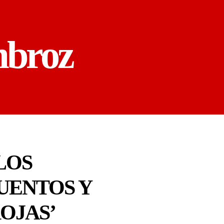
mbroz
LOS
UENTOS Y
OJAS’