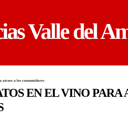
cias Valle del A
a atraer a los consumidores
OS EN EL VINO PARA 
S