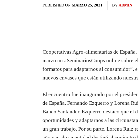
PUBLISHED ON
MARZO 25, 2021
BY
ADMIN
Cooperativas Agro-alimentarias de España, 
marzo un #SeminariosCoops online sobre el 
formatos para adaptarnos al consumidor”, el
nuevos envases que están utilizando nuest
El encuentro fue inaugurado por el preside
de España, Fernando Ezquerro y Lorena Rui
Banco Santander. Ezquerro destacó que el d
oportunidades y adaptarnos a las circunstan
un gran trabajo. Por su parte, Lorena Ruiz r
año pasado su entidad destinó al conjunto d