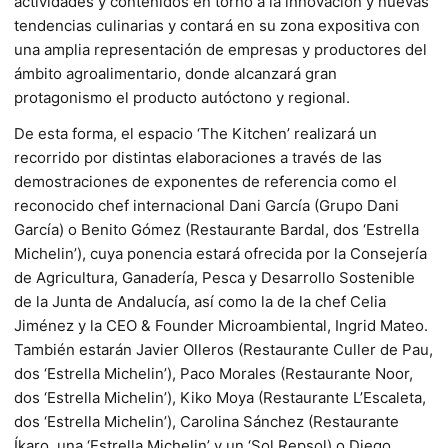
actividades y contenidos en torno a la innovación y nuevas
tendencias culinarias y contará en su zona expositiva con
una amplia representación de empresas y productores del
ámbito agroalimentario, donde alcanzará gran
protagonismo el producto autóctono y regional.
De esta forma, el espacio ‘The Kitchen’ realizará un
recorrido por distintas elaboraciones a través de las
demostraciones de exponentes de referencia como el
reconocido chef internacional Dani García (Grupo Dani
García) o Benito Gómez (Restaurante Bardal, dos ‘Estrella
Michelin’), cuya ponencia estará ofrecida por la Consejería
de Agricultura, Ganadería, Pesca y Desarrollo Sostenible
de la Junta de Andalucía, así como la de la chef Celia
Jiménez y la CEO & Founder Microambiental, Ingrid Mateo.
También estarán Javier Olleros (Restaurante Culler de Pau,
dos ‘Estrella Michelin’), Paco Morales (Restaurante Noor,
dos ‘Estrella Michelin’), Kiko Moya (Restaurante L’Escaleta,
dos ‘Estrella Michelin’), Carolina Sánchez (Restaurante
Íkaro, una ‘Estrella Michelin’ y un ‘Sol Repsol) o Diego