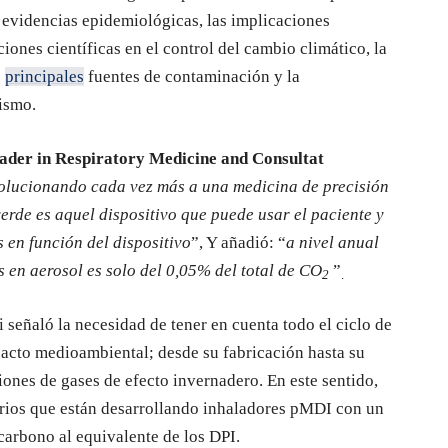
e evidencias epidemiológicas, las implicaciones
uciones científicas en el control del cambio climático, la
s
principales
fuentes de contaminación y la
mismo.
der in Respiratory Medicine and Consultat
volucionando cada vez más a una medicina de precisión
verde es aquel dispositivo que puede usar el paciente y
s en función del dispositivo
”, Y añadió: “
a nivel anual
s en aerosol es solo del 0,05% del total de CO
”
2
.
 señaló la necesidad de tener en cuenta todo el ciclo de
pacto medioambiental; desde su fabricación hasta su
iones de gases de efecto invernadero. En este sentido,
torios que están desarrollando inhaladores pMDI con un
carbono al equivalente de los DPI.