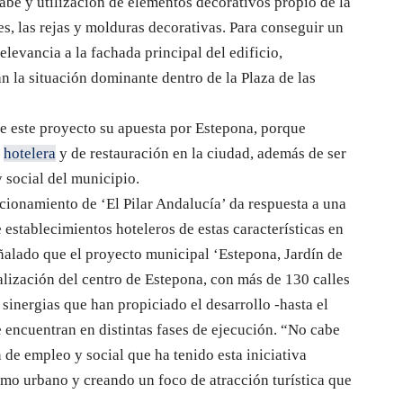
rabe y utilización de elementos decorativos propio de la
s, las rejas y molduras decorativas. Para conseguir un
levancia a la fachada principal del edificio,
 la situación dominante dentro de la Plaza de las
de este proyecto su apuesta por Estepona, porque
a
hotelera
y de restauración en la ciudad, además de ser
social del municipio.
cionamiento de ‘El Pilar Andalucía’ da respuesta a una
 establecimientos hoteleros de estas características en
señalado que el proyecto municipal ‘Estepona, Jardín de
talización del centro de Estepona, con más de 130 calles
sinergias que han propiciado el desarrollo -hasta el
 encuentran en distintas fases de ejecución. “No cabe
de empleo y social que ha tenido esta iniciativa
smo urbano y creando un foco de atracción turística que