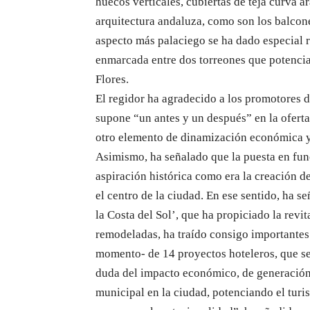
huecos verticales, cubiertas de teja curva á
arquitectura andaluza, como son los balcone
aspecto más palaciego se ha dado especial re
enmarcada entre dos torreones que potencian
Flores.
El regidor ha agradecido a los promotores 
supone “un antes y un después” en la ofert
otro elemento de dinamización económica y 
Asimismo, ha señalado que la puesta en fun
aspiración histórica como era la creación de
el centro de la ciudad. En ese sentido, ha 
la Costa del Sol’, que ha propiciado la revi
remodeladas, ha traído consigo importantes 
momento- de 14 proyectos hoteleros, que se
duda del impacto económico, de generación 
municipal en la ciudad, potenciando el turi