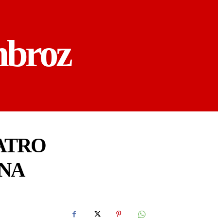
mbroz
ATRO
ONA