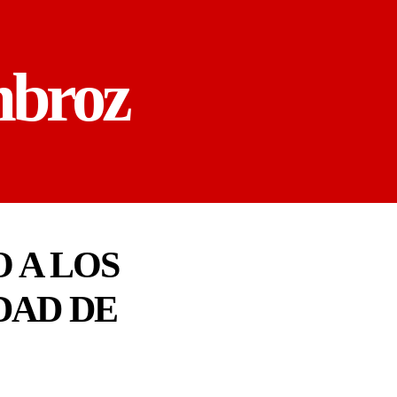
mbroz
 A LOS
DAD DE