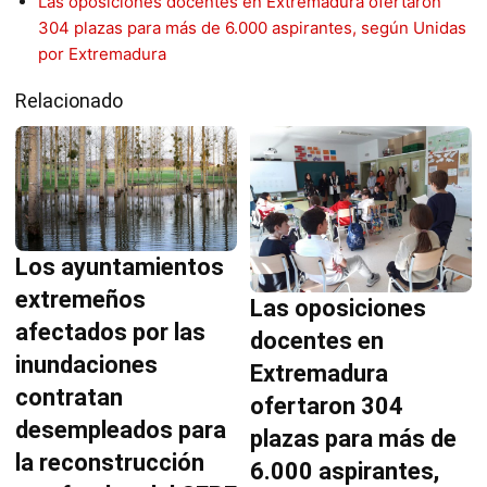
Las oposiciones docentes en Extremadura ofertaron
304 plazas para más de 6.000 aspirantes, según Unidas
por Extremadura
Relacionado
Los ayuntamientos
extremeños
Las oposiciones
afectados por las
docentes en
inundaciones
Extremadura
contratan
ofertaron 304
desempleados para
plazas para más de
la reconstrucción
6.000 aspirantes,