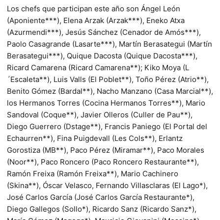
Los chefs que participan este año son Ángel León
(Aponiente***), Elena Arzak (Arzak***), Eneko Atxa
(Azurmendi***), Jesús Sánchez (Cenador de Amós***),
Paolo Casagrande (Lasarte***), Martín Berasategui (Martín
Berasategui***), Quique Dacosta (Quique Dacosta***),
Ricard Camarena (Ricard Camarena**); Kiko Moya (L
´Escaleta**), Luis Valls (El Poblet**), Toño Pérez (Atrio**),
Benito Gómez (Bardal**), Nacho Manzano (Casa Marcial**),
los Hermanos Torres (Cocina Hermanos Torres**), Mario
Sandoval (Coque**), Javier Olleros (Culler de Pau**),
Diego Guerrero (Dstage**), Francis Paniego (El Portal del
Echaurren**), Fina Puigdevall (Les Cols**), Erlantz
Gorostiza (MB**), Paco Pérez (Miramar**), Paco Morales
(Noor**), Paco Roncero (Paco Roncero Restaurante**),
Ramón Freixa (Ramón Freixa**), Mario Cachinero
(Skina**), Óscar Velasco, Fernando Villasclaras (El Lago*),
José Carlos García (José Carlos García Restaurante*),
Diego Gallegos (Sollo*), Ricardo Sanz (Ricardo Sanz*),