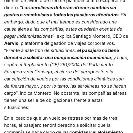
billetes de avión o de tren se plantean cómo recuperar su
dinero. “
Las aerolíneas deberán ofrecer cambios sin
gastos o reembolsos a todos los pasajeros afectados
. Sin
embargo, dado que el mal tiempo es considerado una
causa ajena a las compañías, estas quedarán exentas de
pagar indemnizaciones
”, explica Santiago Montero, CEO de
Aervio
, plataforma de gestión de viajes corporativos.
“
Frente a este tipo de situaciones,
el pasajero no tiene
derecho a solicitar una compensación económica
, ya que,
según el Reglamento (CE) 261/2004 del Parlamento
Europeo y del Consejo, el cierre del aeropuerto o la
cancelación de vuelos por las condiciones climáticas son
de fuerza mayor, y por lo tanto, las aerolíneas no se hacen
cargo
”, indica Montero. No obstante, las compañías aéreas
tienen una serie de obligaciones frente a estas
situaciones.
En el caso de que un vuelo se retrase por más de tres
horas, el pasajero tendrá derecho a solicitar que la
compañía se haga cargo de las
comidas y el alojamiento
.