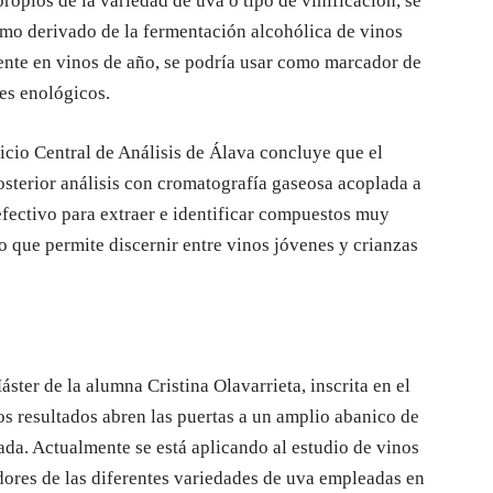
opios de la variedad de uva o tipo de vinificación, se
omo derivado de la fermentación alcohólica de vinos
ente en vinos de año, se podría usar como marcador de
es enológicos.
rvicio Central de Análisis de Álava concluye que el
osterior análisis con cromatografía gaseosa acoplada a
efectivo para extraer e identificar compuestos muy
lo que permite discernir entre vinos jóvenes y crianzas
áster de la alumna Cristina Olavarrieta, inscrita en el
 resultados abren las puertas a un amplio abanico de
ada. Actualmente se está aplicando al estudio de vinos
ores de las diferentes variedades de uva empleadas en