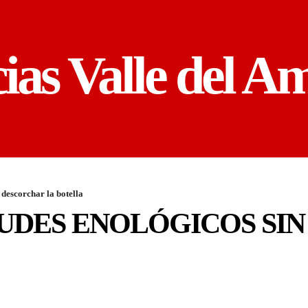
cias Valle del A
 descorchar la botella
UDES ENOLÓGICOS SI