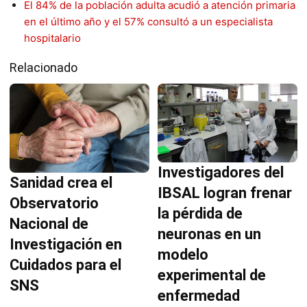
El 84% de la población adulta acudió a atención primaria
en el último año y el 57% consultó a un especialista
hospitalario
Relacionado
Investigadores del
Sanidad crea el
IBSAL logran frenar
Observatorio
la pérdida de
Nacional de
neuronas en un
Investigación en
modelo
Cuidados para el
experimental de
SNS
enfermedad