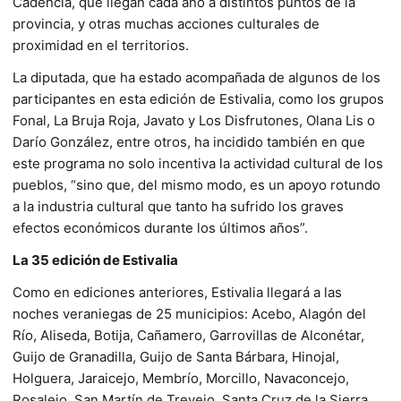
Cadencia, que llegan cada año a distintos puntos de la
provincia,
y
otras muchas acciones culturales de
proximidad en el territorios.
La diputada, que ha estado acompañada de algunos de los
participantes en esta edición de Estivalia, como los grupos
Fonal, La Bruja Roja, Javato y Los Disfrutones, Olana Lis o
Darío González, entre otros, ha incidido también en que
este programa no solo incentiva la actividad cultural de los
pueblos, “sino que,
del mismo modo,
es un apoyo rotundo
a la industria cultural que tanto ha sufrido los graves
efectos económicos durante los últimos años”.
La 35 edición de Estivalia
Como en ediciones anteriores, Estivalia llegará a las
noches veraniegas de 25 municipios: Acebo, Alagón del
Río, Aliseda, Botija, Cañamero, Garrovillas de Alconétar,
Guijo de Granadilla, Guijo de Santa Bárbara, Hinojal,
Holguera, Jaraicejo, Membrío, Morcillo, Navaconcejo,
Rosalejo, San Martín de Trevejo, Santa Cruz de la Sierra,