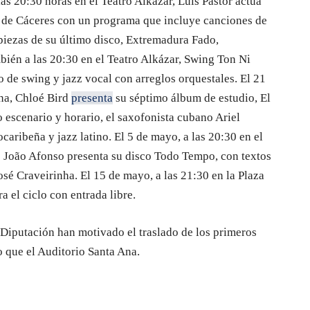
 las 20:30 horas en el Teatro Alkázar, Luis Pastor actúa
n de Cáceres con un programa que incluye canciones de
piezas de su último disco, Extremadura Fado,
mbién a las 20:30 en el Teatro Alkázar, Swing Ton Ni
de swing y jazz vocal con arreglos orquestales. El 21
Ana, Chloé Bird
presenta
su séptimo álbum de estudio, El
mo escenario y horario, el saxofonista cubano Ariel
aribeña y jazz latino. El 5 de mayo, a las 20:30 en el
s João Afonso presenta su disco Todo Tempo, con textos
sé Craveirinha. El 15 de mayo, a las 21:30 en la Plaza
a el ciclo con entrada libre.
 Diputación han motivado el traslado de los primeros
o que el Auditorio Santa Ana.