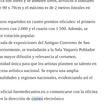
ca son libres y se admiten óleos, acrílicos o similares
e 90 x 70cm y el máximo es de 2 metros lineales en
uros repartidos en cuatro premios oficiales: el primero
ercero con 2.000 y el cuarto con 1.500. Además, se
or votación popular.
 sala de exposiciones del Antiguo Convento de San
teriormente, se trasladarán a la Sala Vaquero Poblador
dar mayor difusión y relevancia al certamen.
nidad única para que los artistas plasmen su talento en
cena artística nacional. Se espera una amplia
onalidades y regiones nacionales, evidenciando así el
 oficial fuentedecantos.eu o comunicarse con la oficina
en la dirección de
correo
electrónico