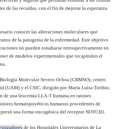
 efectivas y seguras que permitan eliminar a las células
es de las recaídas, con el fin de mejorar la esperanza
ecesario conocer las alteraciones moleculares que
nos de la patogenia de la enfermedad. Este objetivo
lteraciones no pueden estudiarse retrospectivamente en
poner de modelos experimentales que recapitulen el
na.
de Biología Molecular Severo Ochoa (CBMSO), centro
d (UAM) y el CSIC, dirigido por María Luisa Toribio,
ón de una leucemia LLA-T humana en ratones
enitores hematopoyéticos humanos procedentes de
 expresó una forma oncogénica del receptor NOTCH1.
estigadores
de los Hospitales Universitarios de La