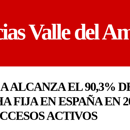
cias Valle del A
A ALCANZA EL 90,3% D
 FIJA EN ESPAÑA EN 20
ACCESOS ACTIVOS