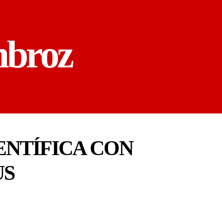
mbroz
ENTÍFICA CON
US