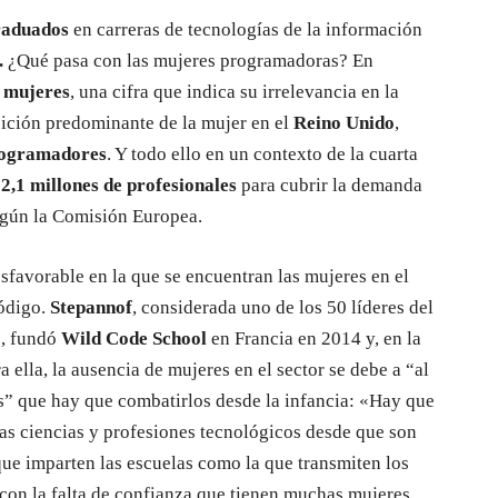
graduados
en carreras de tecnologías de la información
.
¿Qué pasa con las mujeres programadoras? En
 mujeres
, una cifra que indica su irrelevancia en la
sición predominante de la mujer en el
Reino Unido
,
programadores
. Y todo ello en un contexto de la cuarta
n
2,1 millones de profesionales
para cubrir la demanda
egún la Comisión Europea.
sfavorable en la que se encuentran las mujeres en el
código.
Stepannof
, considerada uno de los 50 líderes del
s, fundó
Wild Code School
en Francia en 2014 y, en la
 ella, la ausencia de mujeres en el sector se debe a “al
pos” que hay que combatirlos desde la infancia: «Hay que
 las ciencias y profesiones tecnológicos desde que son
que imparten las escuelas como la que transmiten los
 con la falta de confianza que tienen muchas mujeres