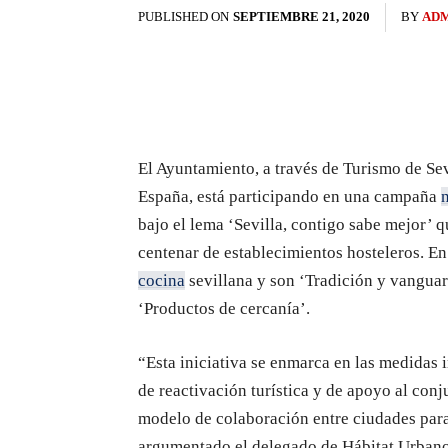
PUBLISHED ON
SEPTIEMBRE 21, 2020
BY
AD
El Ayuntamiento, a través de Turismo de Se
España, está participando en una campaña
bajo el lema ‘Sevilla, contigo sabe mejor’ 
centenar de establecimientos hosteleros. En 
cocina
sevillana y son ‘Tradición y vanguard
‘Productos de cercanía’.
“Esta iniciativa se enmarca en las medidas 
de reactivación turística y de apoyo al conju
modelo de colaboración entre ciudades para 
argumentado el delegado de Hábitat Urbano