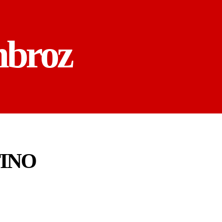
mbroz
INO