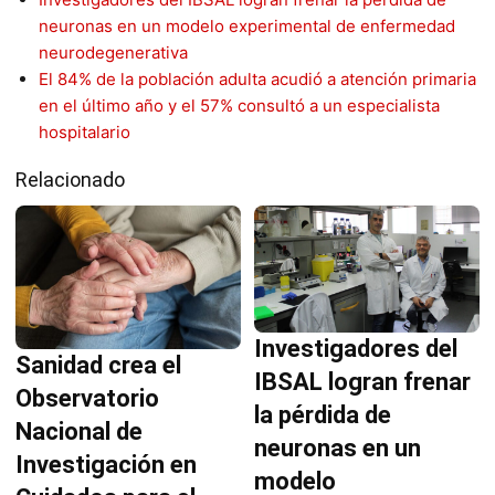
neuronas en un modelo experimental de enfermedad
neurodegenerativa
El 84% de la población adulta acudió a atención primaria
en el último año y el 57% consultó a un especialista
hospitalario
Relacionado
Investigadores del
Sanidad crea el
IBSAL logran frenar
Observatorio
la pérdida de
Nacional de
neuronas en un
Investigación en
modelo