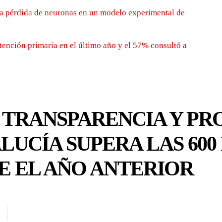
la pérdida de neuronas en un modelo experimental de
tención primaria en el último año y el 57% consultó a