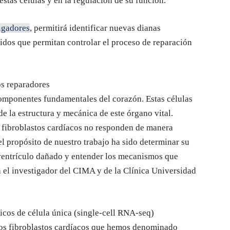
stas células y en la regulación de su función.
igadores
, permitirá identificar nuevas dianas
igidos que permitan controlar el proceso de reparación
os reparadores
componentes fundamentales del corazón. Estas células
e la estructura y mecánica de este órgano vital.
 fibroblastos cardíacos no responden de manera
el propósito de nuestro trabajo ha sido determinar su
ventrículo dañado y entender los mecanismos que
ca el investigador del CIMA y de la Clínica Universidad
icos de célula única (single-cell RNA-seq)
los fibroblastos cardíacos que hemos denominado