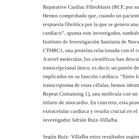
Reparative Cardiac Fibroblasts (RCF, por sus
Hemos comprobado que, cuando un paciente s
respuesta fibrótica por la que se genera una 
cardíaco”, apunta este investigador, tambié
Instituto de Investigación Sanitaria de Nav
CTHRC1, una proteína relacionada con el co
A nivel molecular, los científicos han descu
transcripcional único, es decir, un patrón d
implicados en su función cardíaca. “Entre l
transcriptoma de estas células, hemos iden
Repeat Containing 1), una molécula con un p
infarto de miocardio. En concreto, esta prote
extracelular cardíaca y resulta crucial en e
investigador Adrián Ruiz-Villalba.
Según Ruiz- Villalba estos resultados sugier