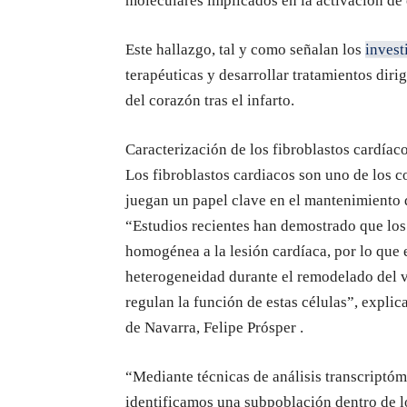
moleculares implicados en la activación de e
Este hallazgo, tal y como señalan los
invest
terapéuticas y desarrollar tratamientos dir
del corazón tras el infarto.
Caracterización de los fibroblastos cardíac
Los fibroblastos cardiacos son uno de los 
juegan un papel clave en el mantenimiento d
“Estudios recientes han demostrado que los
homogénea a la lesión cardíaca, por lo que 
heterogeneidad durante el remodelado del 
regulan la función de estas células”, expli
de Navarra, Felipe Prósper .
“Mediante técnicas de análisis transcriptóm
identificamos una subpoblación dentro de 