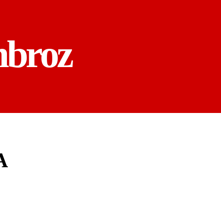
mbroz
A