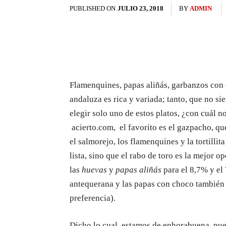
PUBLISHED ON
JULIO 23, 2018
BY
ADMIN
Flamenquines, papas aliñás, garbanzos con
andaluza es rica y variada; tanto, que no si
elegir solo uno de estos platos, ¿con cuál 
acierto.com, el favorito es el gazpacho, qu
el salmorejo, los flamenquines y la tortilli
lista, sino que el rabo de toro es la mejor o
las
huevas
y
papas aliñás
para el 8,7% y el 
antequerana y las papas con choco también a
preferencia).
Dicho lo cual, estamos de enhorabuena, pu