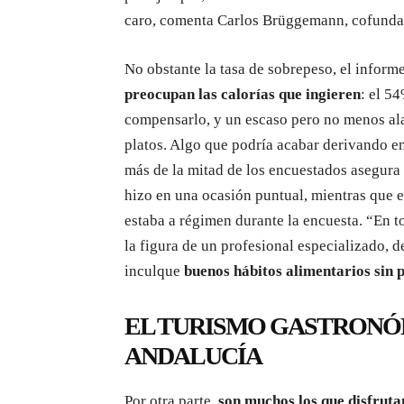
caro, comenta Carlos Brüggemann, cofund
No obstante la tasa de sobrepeso, el infor
preocupan las calorías que ingieren
: el 5
compensarlo, y un escaso pero no menos ala
platos. Algo que podría acabar derivando en
más de la mitad de los encuestados asegura 
hizo en una ocasión puntual, mientras que e
estaba a régimen durante la encuesta. “En to
la figura de un profesional especializado, d
inculque
buenos hábitos alimentarios sin 
EL TURISMO GASTRONÓM
ANDALUCÍA
Por otra parte,
son muchos los que disfruta