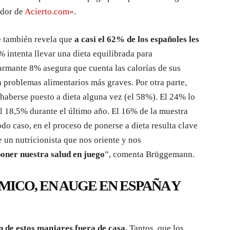
ador de
Acierto.com
«.
me también revela que
a casi el 62% de los españoles les
4% intenta llevar una dieta equilibrada para
rmante 8% asegura que cuenta las calorías de sus
 problemas alimentarios más graves. Por otra parte,
haberse puesto a dieta alguna vez (el 58%). El 24% lo
l 18,5% durante el último año. El 16% de la muestra
do caso, en el proceso de ponerse a dieta resulta clave
e un nutricionista que nos oriente y nos
poner nuestra salud en juego
”, comenta Brüggemann.
ICO, EN AUGE EN ESPAÑA Y
n de estos manjares fuera de casa.
Tantos, que los