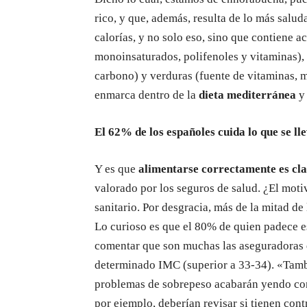
rico, y que, además, resulta de lo más salu
calorías, y no solo eso, sino que contiene a
monoinsaturados, polifenoles y vitaminas), 
carbono) y verduras (fuente de vitaminas, mi
enmarca dentro de la
dieta mediterránea
y 
El 62% de los españoles cuida lo que se ll
Y es que
alimentarse correctamente es cl
valorado por los seguros de salud. ¿El mot
sanitario. Por desgracia, más de la mitad de
Lo curioso es que el 80% de quien padece e
comentar que son muchas las aseguradoras 
determinado IMC (superior a 33-34). «Tamb
problemas de sobrepeso acabarán yendo con
por ejemplo, deberían revisar si tienen con