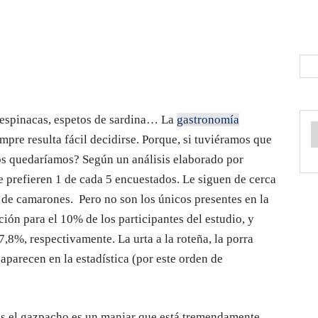
 espinacas, espetos de sardina… La
gastronomía
empre resulta fácil decidirse. Porque, si tuviéramos que
nos quedaríamos? Según un análisis elaborado por
e prefieren 1 de cada 5 encuestados. Le siguen de cerca
ta de camarones. Pero no son los únicos presentes en la
pción para el 10% de los participantes del estudio, y
7,8%, respectivamente. La urta a la roteña, la porra
parecen en la estadística (por este orden de
es el gazpacho es un manjar que está tremendamente