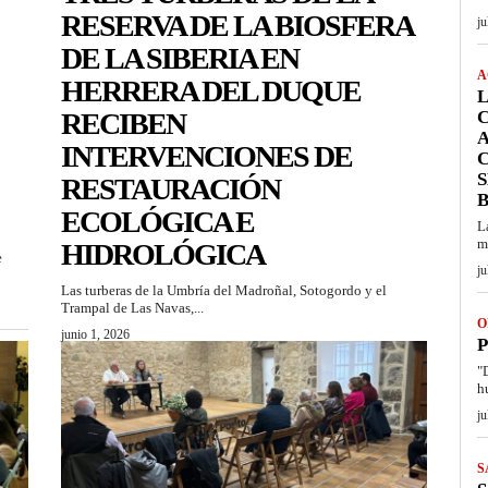
RESERVA DE LA BIOSFERA
ju
DE LA SIBERIA EN
A
HERRERA DEL DUQUE
RECIBEN
INTERVENCIONES DE
S
RESTAURACIÓN
ECOLÓGICA E
L
m
HIDROLÓGICA
e
ju
Las turberas de la Umbría del Madroñal, Sotogordo y el
Trampal de Las Navas,...
O
junio 1, 2026
P
"
hu
ju
S