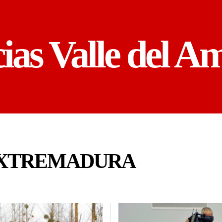
cias Valle del A
EXTREMADURA