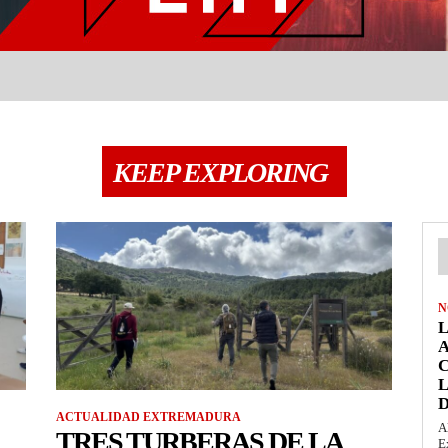
KEEP EXPLORING
N
A
D
ACTUALIDAD EXTREMADURA
A
TRES TURBERAS DE LA
E