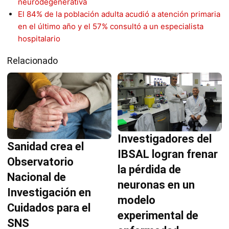
neurodegenerativa
El 84% de la población adulta acudió a atención primaria
en el último año y el 57% consultó a un especialista
hospitalario
Relacionado
Investigadores del
Sanidad crea el
IBSAL logran frenar
Observatorio
la pérdida de
Nacional de
neuronas en un
Investigación en
modelo
Cuidados para el
experimental de
SNS