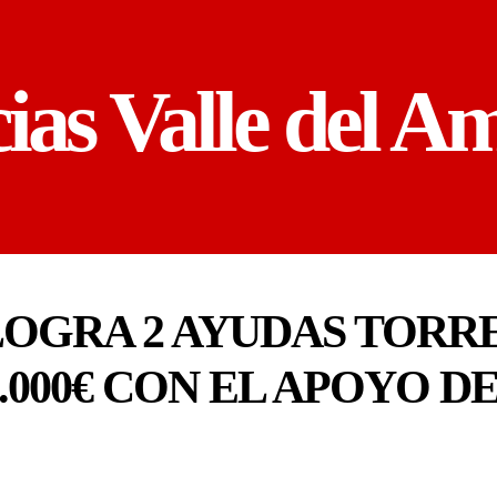
cias Valle del A
 LOGRA 2 AYUDAS TOR
.000€ CON EL APOYO D