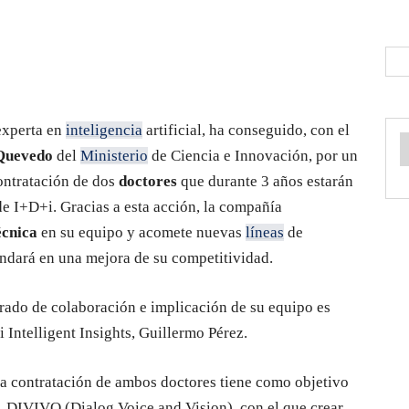
 experta en
inteligencia
artificial, ha conseguido, con el
Quevedo
del
Ministerio
de Ciencia e Innovación, por un
ontratación de dos
doctores
que durante 3 años estarán
de I+D+i. Gracias a esta acción, la compañía
écnica
en su equipo y acomete nuevas
líneas
de
undará en una mejora de su competitividad.
grado de colaboración e implicación de su equipo es
 Intelligent Insights, Guillermo Pérez.
la contratación de ambos doctores tiene como objetivo
, DIVIVO (Dialog Voice and Vision), con el que crear