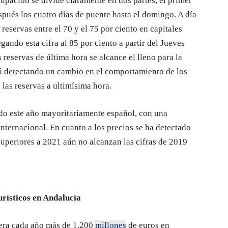
upación se divide claramente en dos partes, el primer
spués los cuatro días de puente hasta el domingo. A día
reservas entre el 70 y el 75 por ciento en capitales
egando esta cifra al 85 por ciento a partir del Jueves
reservas de última hora se alcance el lleno para la
á detectando un cambio en el comportamiento de los
 las reservas a ultimísima hora.
ndo este año mayoritariamente español, con una
internacional. En cuanto a los precios se ha detectado
uperiores a 2021 aún no alcanzan las cifras de 2019
urísticos en Andalucía
nera cada año más de 1.200
millones
de euros en