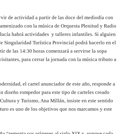
vir de actividad a partir de las doce del mediodía con
, amenizado con la música de Orquesta Plenitud y Radio
lucía habrá actividades
y talleres infantiles. Si alguien
de Singularidad Turística Provincial podrá hacerlo en el
rtir de las 14:30 horas comenzará a servirse la sopa
sitantes, para cerrar la jornada con la música tributo a
odernidad, el cartel anunciador de este año, responde a
n diseño rompedor para este tipo de carteles creado
Cultura y Turismo, Ana Millán, insiste en este sentido
uturo es uno de los objetivos que nos marcamos y este
ña “remonta sus orígenes al siglo XIX y, aunque cada