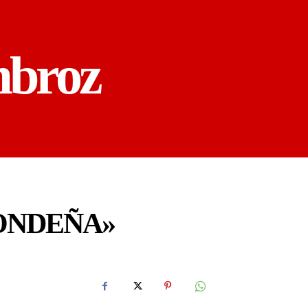
mbroz
MONDEÑA»