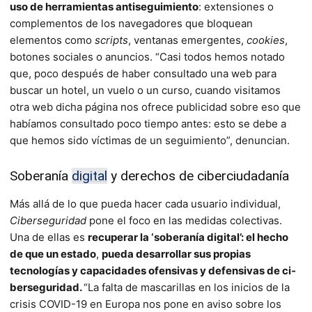
uso de h
erramientas antiseguimiento
: extensiones o
complementos de los na­vegadores que bloquean
elementos como
scripts
, ventanas emergentes,
cookies
,
botones sociales o anuncios. “Casi todos hemos notado
que, poco después de haber con­sultado una web para
buscar un hotel, un vuelo o un cur­so, cuando visitamos
otra web dicha página nos ofrece publicidad sobre eso que
habíamos consultado poco tiempo antes: esto se debe a
que he­mos sido víctimas de un seguimiento”, denuncian.
Soberanía
digital
y derechos de ciberciudadanía
Más allá de lo que pueda hacer cada usuario individual,
Ciberseguridad
pone el foco en las medidas colectivas.
Una de ellas es
recuperar la ‘soberanía digital’: el hecho
de que un estado
,
pueda desarrollar sus pro­pias
tecnologías y capacidades ofensivas y defensivas de ci­
berseguridad.
“La falta de mascarillas en los inicios de la
crisis COVID-19 en Europa nos pone en aviso sobre los