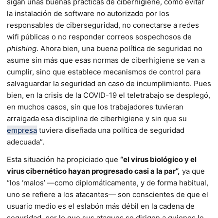
sigan unas buenas prácticas de ciberhigiene, como evitar
la instalación de software no autorizado por los
responsables de cibersegu­ridad, no conectarse a redes
wifi públicas o no responder co­rreos sospechosos de
phishing
. Ahora bien, una buena política de seguridad no
asume sin más que esas normas de ciberhigiene se van a
cumplir, sino que establece mecanismos de control para
salvaguardar la seguridad en caso de incum­plimiento. Pues
bien, en la crisis de la COVID-19 el teletraba­jo se desplegó,
en muchos casos, sin que los trabajadores tu­vieran
arraigada esa disciplina de ciberhigiene y sin que su
empresa
tuviera diseñada una política de seguridad
adecua­da”.
Esta situación ha propiciado que
“el virus biológico y el
virus cibernético hayan progresado casi a la par”,
ya que
“los ‘malos’ —como diplomáticamente, y de forma ha­bitual,
uno se refiere a los atacantes— son conscientes de que el
usuario medio es el eslabón más débil en la cadena de
segu­ridad, por lo que sus ataques se dirigen a quienes le