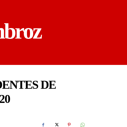
mbroz
IDENTES DE
20