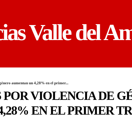
cias Valle del A
género aumentan un 4,28% en el primer...
 POR VIOLENCIA DE G
,28% EN EL PRIMER T