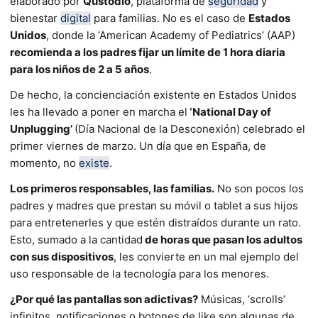
elaborado por
Qustodio
, plataforma de
seguridad
y
bienestar
digital
para familias. No es el caso de
Estados
Unidos
, donde la ‘American Academy of Pediatrics’ (AAP)
recomienda a los padres fijar un límite de 1 hora diaria
para los niños de 2 a 5 años
.
De hecho, la concienciación existente en Estados Unidos
les ha llevado a poner en marcha el
‘National Day of
Unplugging’
(Día Nacional de la Desconexión) celebrado el
primer viernes de marzo. Un día que en España, de
momento, no
existe
.
Los primeros responsables, las familias.
No son pocos los
padres y madres que prestan su móvil o tablet a sus hijos
para entretenerles y que estén distraídos durante un rato.
Esto, sumado a la cantidad
de horas que pasan los adultos
con sus dispositivos
, les convierte en un mal ejemplo del
uso responsable de la tecnología para los menores.
¿Por qué las pantallas son adictivas?
Músicas, ‘scrolls’
infinitos, notificaciones o botones de like son algunas de